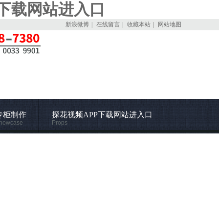
P下载网站进入口
新浪微博
|
在线留言
|
收藏本站
|
网站地图
专柜制作
探花视频APP下载网站进入口
howcase
Props