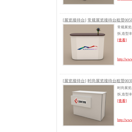
[
展览接待台
]
常规展览接待台租赁005
常规展览接待
拆,造型丰
[查看]
http://www
[
展览接待台
]
时尚展览接待台租赁003
时尚展览接
拆,造型丰
[查看]
http://www