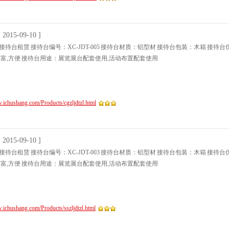
[ 2015-09-10 ]
台租赁 接待台编号：XC-JDT-005 接待台材质：铝型材 接待台包装：木箱 接待台优势
富,方便 接待台用途：展览展台配套使用,活动布置配套使用
.ichushang.com/Products/cgzljdtzl.html
[ 2015-09-10 ]
待台租赁 接待台编号：XC-JDT-003 接待台材质：铝型材 接待台包装：木箱 接待台
富,方便 接待台用途：展览展台配套使用,活动布置配套使用
.ichushang.com/Products/sszljdtzl.html