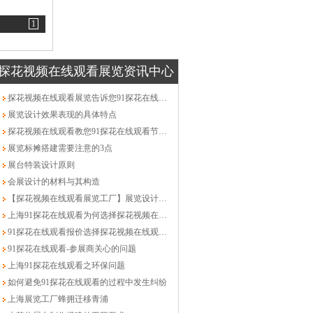
1
探花视频在线观看展览资讯中心
探花视频在线观看展览告诉您91探花在线观看过程中不可忽视的三个细节
展览设计效果表现的具体特点
探花视频在线观看教您91探花在线观看节省成本技巧
展览标摊搭建需要注意的3点
展台特装设计原则
会展设计的材料与其构造
【探花视频在线观看展览工厂】展览设计公司服务篇
上海91探花在线观看为何选择探花视频在线观看展览工厂？
91探花在线观看报价选择探花视频在线观看展览工厂
91探花在线观看-参展商关心的问题
上海91探花在线观看之环保问题
如何避免91探花在线观看的过程中发生纠纷
上海展览工厂蜂拥迁移青浦