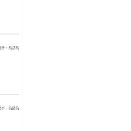
：易搭易
势：易搭易