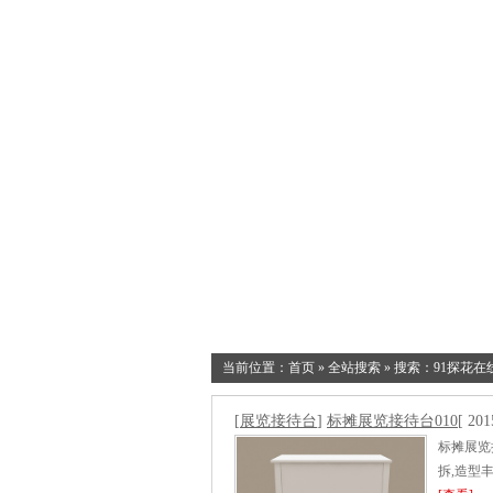
当前位置：
首页
»
全站搜索
» 搜索：91探花
[
展览接待台
]
标摊展览接待台010
[ 201
标摊展览接待
拆,造型丰