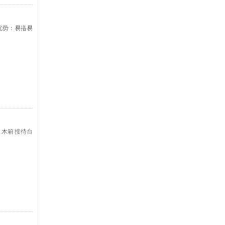
：易搭易
：木箱 接待台