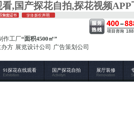
观看,国产探花自拍,探花视频AP
制作工厂
“面积4500㎡”
主办方 展览设计公司 广告策划公司
91探花在线观看
国产探花自拍
展厅装修
Exhibition
Activityn
Renovation
S
线观看